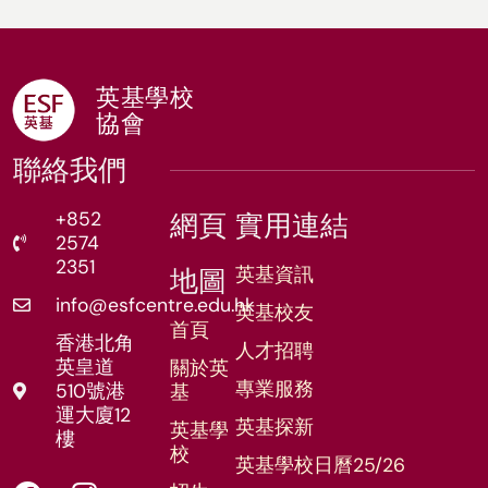
英基學校
協會
聯絡我們
+852
網頁
實用連結
2574
2351
英基資訊
地圖
info@esfcentre.edu.hk
英基校友
首頁
香港北角
人才招聘
英皇道
關於英
專業服務
510號港
基
運大廈12
英基探新
英基學
樓
校
英基學校日曆25/26