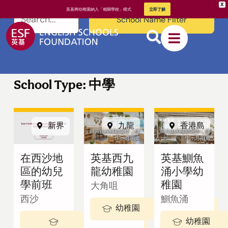
X
英基將幼稚園納入「相關學校」模式
立即了解
School Name Filter
School Type: 中學
新界
九龍
香港島
關於英基
圖片由AI輔助製作，僅
圖片由AI輔助製作，僅
作示意用途
作示意用途
在西沙地
英基西九
英基鰂魚
我們的教學
區的幼兒
龍幼稚園
涌小學幼
方式
學前班
稚園
大角咀
西沙
鰂魚涌
幼稚園
3-5 歲
幼稚園
2 - 3歲