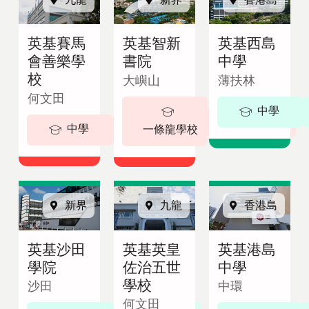
即
English
諮
繁體中文
英基賽馬
英基智新
英基西島
詢
會善樂學
書院
中學
校
大嶼山
薄扶林
何文田
中學
5-18 歲
中學
5-19歲
一條龍學校
新界
九龍
香港島
英基沙田
英基英皇
英基港島
學院
佐治五世
中學
學校
沙田
中環
何文田