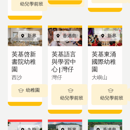
英基學校
幼兒學前班
招生
新界
香港島
新界
圖片由AI輔助製作，僅
作示意用途
查詢表格
英基啓新
英基語言
英基東涌
書院幼稚
與學習中
國際幼稚
園
心 | 灣仔
園
繁體中文
西沙
灣仔
大嶼山
幼稚園
3-5 歲
2 - 3歲
最新公告
幼兒學前班
幼兒學前班
View in:
立
九龍
新界
香港島