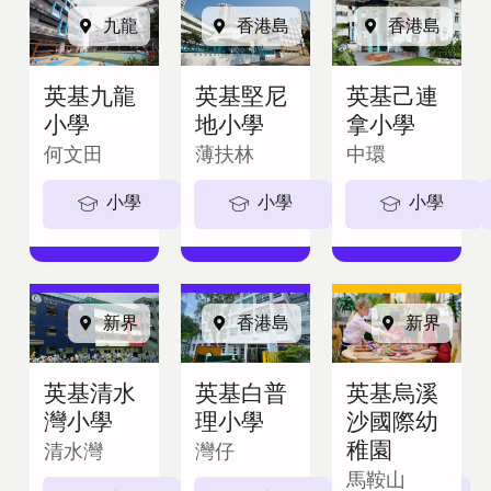
九龍
香港島
香港島
英基九龍
英基堅尼
英基己連
小學
地小學
拿小學
何文田
薄扶林
中環
小學
5-11歲
小學
5-11歲
小學
新界
香港島
新界
英基清水
英基白普
英基烏溪
灣小學
理小學
沙國際幼
稚園
清水灣
灣仔
馬鞍山