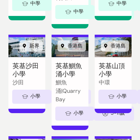
中學
11-18歲
中學
中學
11-18歲
新界
香港島
香港島
英基沙田
英基鰂魚
英基山頂
小學
涌小學
小學
沙田
鰂魚
中環
涌|Quarry
小學
5-11歲
小學
Bay
小學
5-11歲