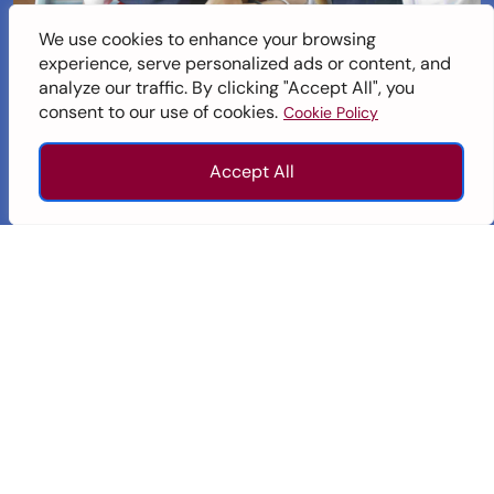
We use cookies to enhance your browsing
招生諮詢
experience, serve personalized ads or content, and
analyze our traffic. By clicking "Accept All", you
我們樂意解答您的任何疑問。
consent to our use of cookies.
Cookie Policy
招生熱線：
Accept All
+852 3762 2522
（辦公時間內）
查詢
招生
致電
往上
查詢電郵：
cindy.gazeau@esfcentre.edu.hk
英基學校
協會