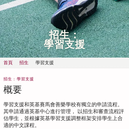
立
即
English
諮
繁體中文
招生：
詢
學習支援
首頁
招生
學習支援
招生：學習支援
概要
學習支援和英基賽馬會善樂學校有獨立的申請流程。
其申請通過英基中心進行管理，
以招生和審查流程
評
估學生，
並根據英基學習支援調整框架安排學生上合
適的中文課程
。