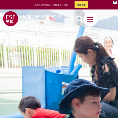
X
英基將幼稚園納入「相關學校」模式
立即了解
關於英基
我們的教
學方式