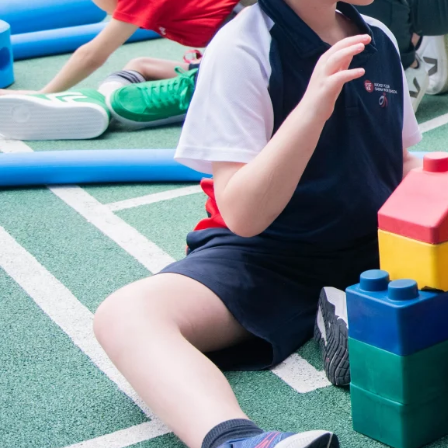
英基學校
招生
查詢表格
繁體中
文
最新公告
View in: