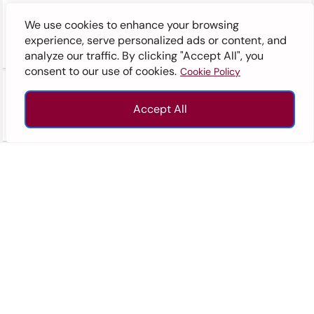
7. 我的孩子目前就讀英基學校。 如果他在 2015
We use cookies to enhance your browsing
年 8 月之後加入另一所英基學校，我需要再付不可
experience, serve personalized ads or content, and
退還建校費嗎？
analyze our traffic. By clicking "Accept All", you
consent to our use of cookies.
Cookie Policy
8. 如果我接受了英基學校的錄取，並已支付不可
退還建校費，但我的孩子隨後在學年開始前退學，
Accept All
我會獲得不可退還建校費的退款嗎？
查詢
招生
致電
往上
9. 如果已支付不可退還建校費，但我的孩子隨後
退學，如果他以後再次入讀英基學校，我是否需要
再次支付不可退還建校費？
10. 我為已經離開英基的孩子支付了可退還建校
費。 他現在將重新入讀英基學校。 我需要支付不可
退還建校費嗎？
11. 如果已支付不可退還建校費，我是否需要支付