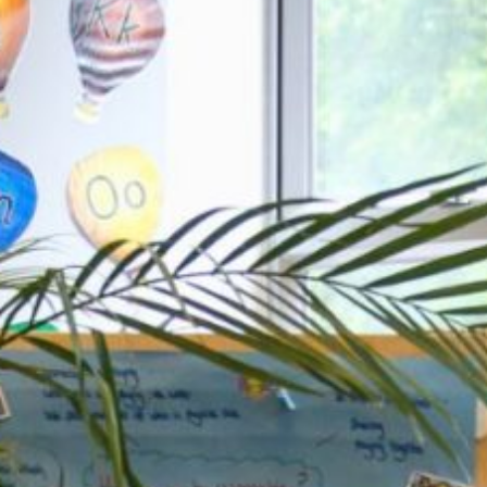
英基學校
招生
查詢表格
繁體中
文
最新公告
View in: