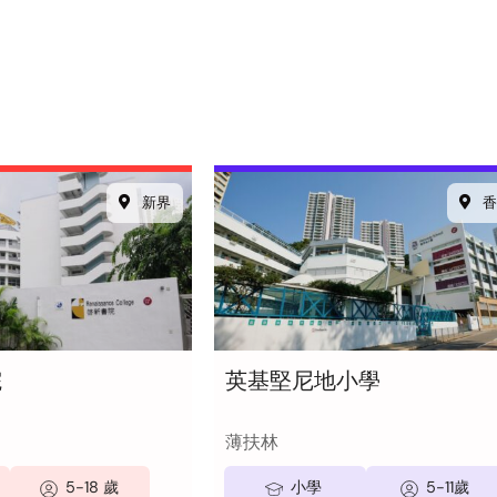
新界
香
院
英基堅尼地小學
薄扶林
5-18 歲
小學
5-11歲