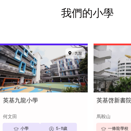
我們的小學
九龍
英基九龍小學
英基啓新書
何文田
馬鞍山
小學
5-11歲
一條龍學校