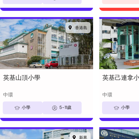
香港島
英基山頂小學
英基己連拿
中環
中環
小學
5-11歲
小學
新界