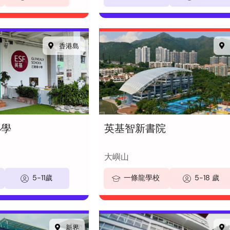
香港島
小學
英基智新書院
大嶼山
5-11歲
一條龍學校
5-18 歲
新界