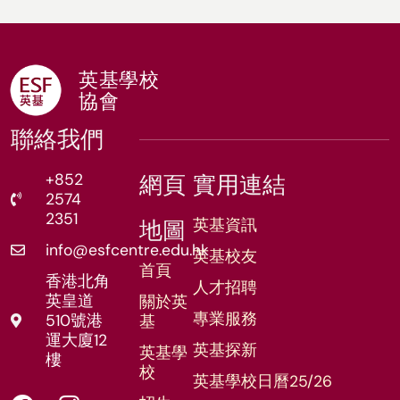
英基學校
協會
聯絡我們
+852
網頁
實用連結
2574
2351
英基資訊
地圖
info@esfcentre.edu.hk
英基校友
首頁
香港北角
人才招聘
英皇道
關於英
專業服務
510號港
基
運大廈12
英基探新
英基學
樓
校
英基學校日曆25/26