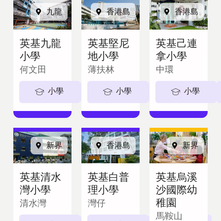
九龍
香港島
香港島
英基九龍
英基堅尼
英基己連
小學
地小學
拿小學
何文田
薄扶林
中環
小學
5-11歲
小學
5-11歲
小學
新界
香港島
新界
英基清水
英基白普
英基烏溪
灣小學
理小學
沙國際幼
稚園
清水灣
灣仔
馬鞍山