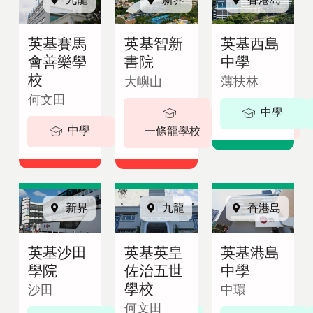
即
English
諮
繁體中文
英基賽馬
英基智新
英基西島
詢
會善樂學
書院
中學
校
大嶼山
薄扶林
何文田
中學
5-18 歲
中學
5-19歲
一條龍學校
新界
九龍
香港島
英基沙田
英基英皇
英基港島
學院
佐治五世
中學
學校
沙田
中環
何文田