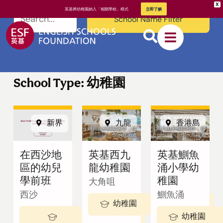
X
英基將幼稚園納入「相關學校」模式
立即了解
School Name Filter
School Type: 幼稚園
新界
九龍
香港島
關於英基
圖片由AI輔助製作，僅
圖片由AI輔助製作，僅
作示意用途
作示意用途
在西沙地
英基西九
英基鰂魚
我們的教學
區的幼兒
龍幼稚園
涌小學幼
方式
學前班
稚園
大角咀
西沙
鰂魚涌
幼稚園
3-5 歲
幼稚園
2 - 3歲