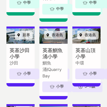
中學
11-18歲
中學
中學
11-18歲
新界
香港島
香港島
英基沙田
英基鰂魚
英基山頂
小學
涌小學
小學
沙田
鰂魚
中環
涌|Quarry
小學
5-11歲
小學
Bay
小學
5-11歲