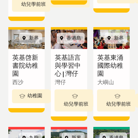
英基學校
幼兒學前班
招生
新界
香港島
新界
圖片由AI輔助製作，僅
作示意用途
查詢表格
英基啓新
英基語言
英基東涌
書院幼稚
與學習中
國際幼稚
園
心 | 灣仔
園
繁體中文
西沙
灣仔
大嶼山
幼稚園
3-5 歲
2 - 3歲
最新公告
幼兒學前班
幼兒學前班
View in:
立
九龍
新界
香港島