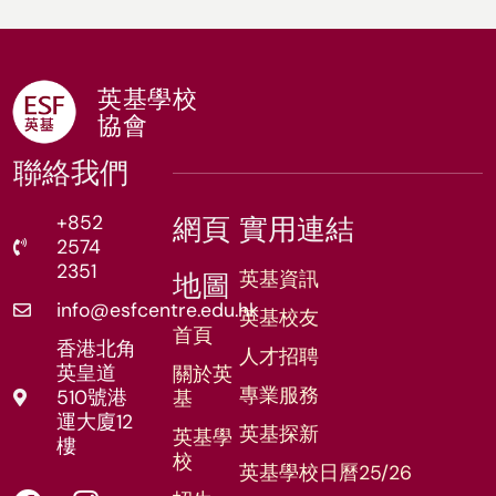
英基學校
協會
聯絡我們
+852
網頁
實用連結
2574
2351
英基資訊
地圖
info@esfcentre.edu.hk
英基校友
首頁
香港北角
人才招聘
英皇道
關於英
專業服務
510號港
基
運大廈12
英基探新
英基學
樓
校
英基學校日曆25/26