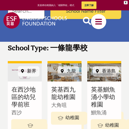
X
英基將幼稚園納入「相關學校」模式
立即了解
School Name Filter
School Type: 一條龍學校
新界
九龍
香港島
關於英基
圖片由AI輔助製作，僅
圖片由AI輔助製作，僅
作示意用途
作示意用途
在西沙地
英基西九
英基鰂魚
我們的教學
區的幼兒
龍幼稚園
涌小學幼
方式
學前班
稚園
大角咀
西沙
鰂魚涌
幼稚園
3-5 歲
幼稚園
2 - 3歲