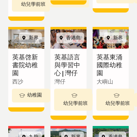
英基學校
幼兒學前班
招生
新界
香港島
新界
圖片由AI輔助製作，僅
作示意用途
查詢表格
英基啓新
英基語言
英基東涌
書院幼稚
與學習中
國際幼稚
園
心 | 灣仔
園
繁體中文
西沙
灣仔
大嶼山
幼稚園
3-5 歲
2 - 3歲
最新公告
幼兒學前班
幼兒學前班
View in:
立
九龍
新界
香港島