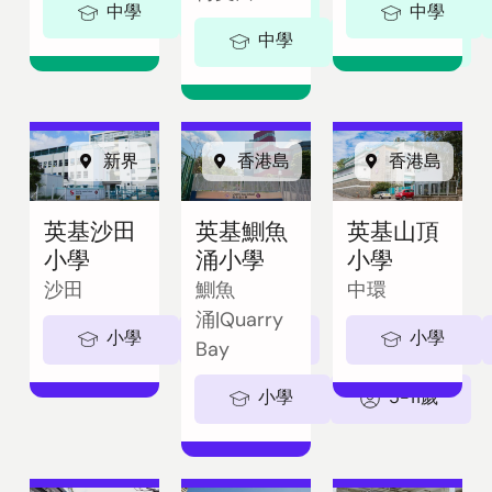
中學
11-18歲
中學
中學
11-18歲
新界
香港島
香港島
英基沙田
英基鰂魚
英基山頂
小學
涌小學
小學
沙田
鰂魚
中環
涌|Quarry
小學
5-11歲
小學
Bay
小學
5-11歲