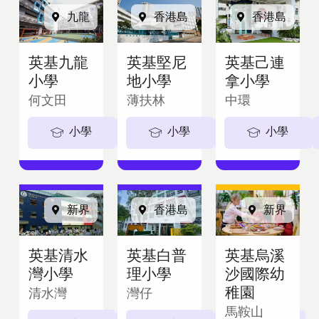
九龍
香港島
香港島
英基九龍
英基堅尼
英基己連
小學
地小學
拿小學
何文田
薄扶林
中環
小學
5-11歲
小學
5-11歲
小學
新界
香港島
新界
英基清水
英基白普
英基烏溪
灣小學
理小學
沙國際幼
稚園
清水灣
灣仔
馬鞍山