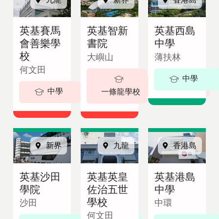
即
English
諮
繁體中文
英基賽馬
英基智新
英基西島
詢
會善樂學
書院
中學
校
大嶼山
薄扶林
何文田
中學
5-18 歲
中學
5-19歲
一條龍學校
新界
九龍
香港島
英基沙田
英基英皇
英基港島
學院
佐治五世
中學
學校
沙田
中環
何文田