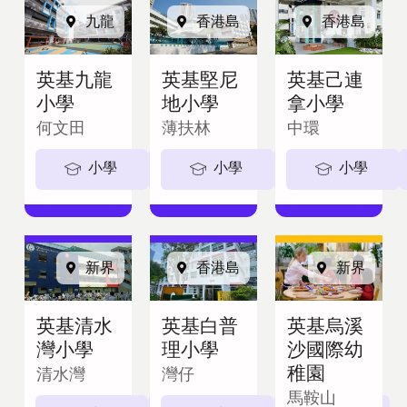
九龍
香港島
香港島
英基九龍
英基堅尼
英基己連
小學
地小學
拿小學
何文田
薄扶林
中環
小學
5-11歲
小學
5-11歲
小學
新界
香港島
新界
英基清水
英基白普
英基烏溪
灣小學
理小學
沙國際幼
稚園
清水灣
灣仔
馬鞍山