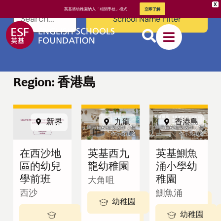
X
英基將幼稚園納入「相關學校」模式
立即了解
School Name Filter
Region: 香港島
新界
九龍
香港島
關於英基
圖片由AI輔助製作，僅
圖片由AI輔助製作，僅
作示意用途
作示意用途
在西沙地
英基西九
英基鰂魚
我們的教學
區的幼兒
龍幼稚園
涌小學幼
方式
學前班
稚園
大角咀
西沙
鰂魚涌
幼稚園
3-5 歲
幼稚園
2 - 3歲