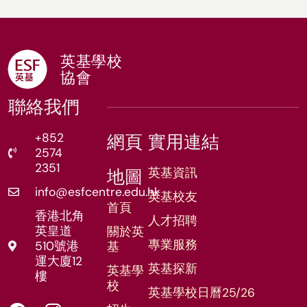
英基學校
協會
聯絡我們
+852
網頁
實用連結
2574
2351
英基資訊
地圖
info@esfcentre.edu.hk
英基校友
首頁
香港北角
人才招聘
英皇道
關於英
專業服務
510號港
基
運大廈12
英基探新
英基學
樓
校
英基學校日曆25/26