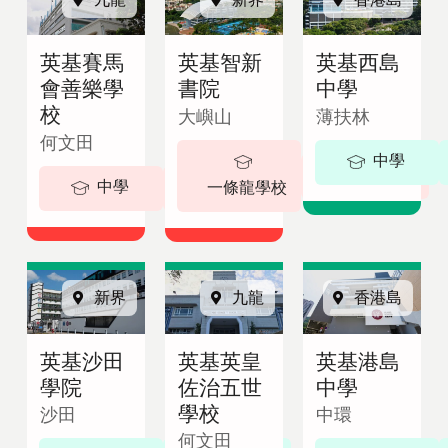
即
English
諮
繁體中文
英基賽馬
英基智新
英基西島
詢
會善樂學
書院
中學
校
大嶼山
薄扶林
何文田
中學
5-18 歲
中學
5-19歲
一條龍學校
新界
九龍
香港島
英基沙田
英基英皇
英基港島
學院
佐治五世
中學
學校
沙田
中環
何文田