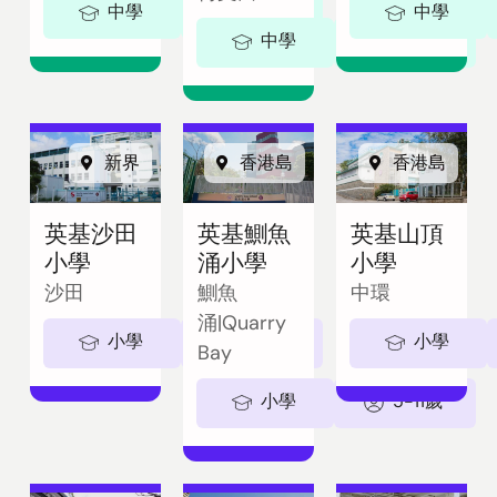
中學
11-18歲
中學
中學
11-18歲
新界
香港島
香港島
英基沙田
英基鰂魚
英基山頂
小學
涌小學
小學
沙田
鰂魚
中環
涌|Quarry
小學
5-11歲
小學
Bay
小學
5-11歲