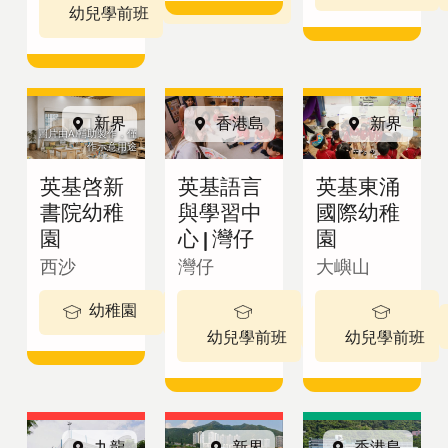
英基學校
幼兒學前班
招生
新界
香港島
新界
圖片由AI輔助製作，僅
作示意用途
查詢表格
英基啓新
英基語言
英基東涌
書院幼稚
與學習中
國際幼稚
園
心 | 灣仔
園
繁體中文
西沙
灣仔
大嶼山
幼稚園
3-5 歲
2 - 3歲
最新公告
幼兒學前班
幼兒學前班
View in:
立
九龍
新界
香港島