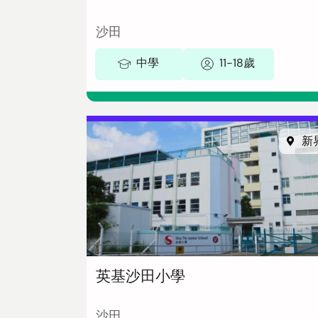
沙田
中學
11-18歲
新
英基沙田小學
沙田