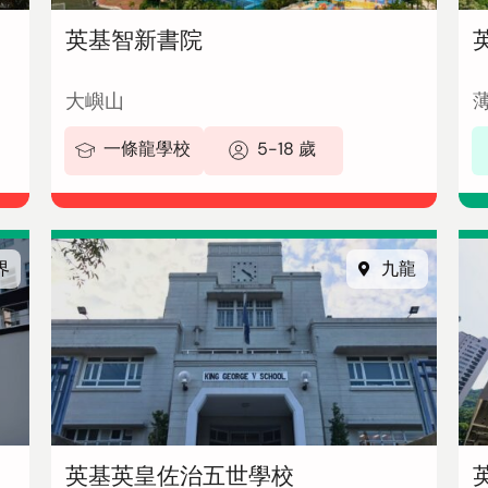
英基智新書院
大嶼山
一條龍學校
5-18 歲
界
九龍
英基英皇佐治五世學校