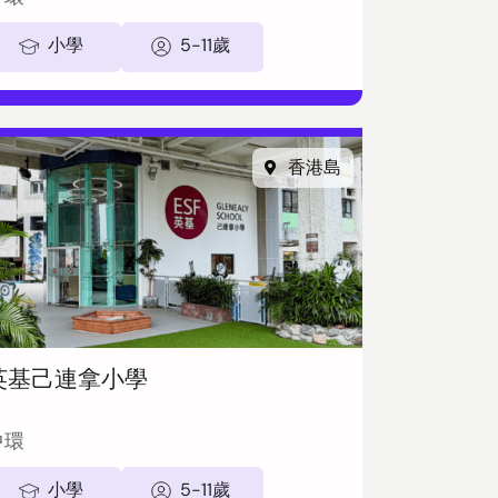
小學
5-11歲
香港島
英基己連拿小學
中環
小學
5-11歲