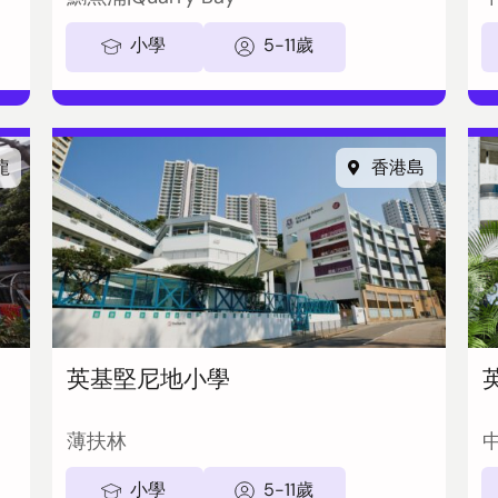
小學
5-11歲
龍
香港島
英基堅尼地小學
薄扶林
小學
5-11歲