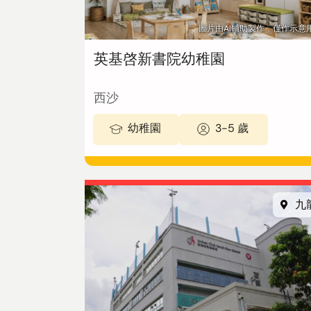
圖片由AI輔助製作，僅作示意
英基啓新書院幼稚園
西沙
幼稚園
3-5 歲
九