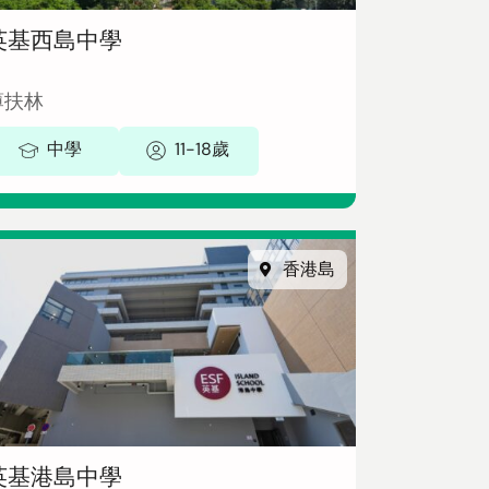
英基西島中學
薄扶林
中學
11-18歲
香港島
英基港島中學