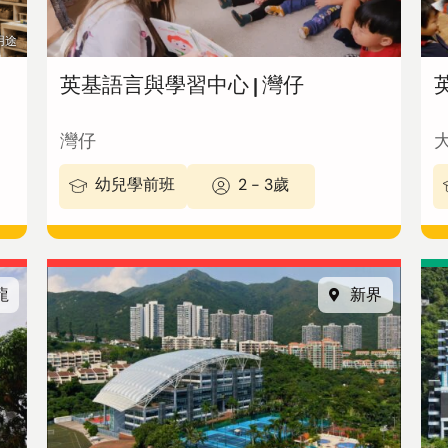
用途
英基語言與學習中心 | 灣仔
灣仔
幼兒學前班
2 - 3歲
龍
新界