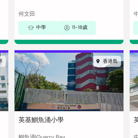
何文田
中學
11-18歲
界
香港島
英基鰂魚涌小學
鰂魚涌|Quarry Bay