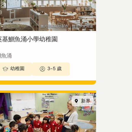
圖片由AI輔助製作，僅作示意用途
英基鰂魚涌小學幼稚園
鰂魚涌
幼稚園
3-5 歲
新界