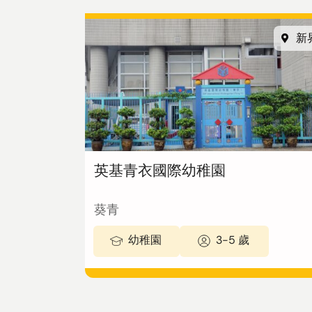
新
英基青衣國際幼稚園
葵青
幼稚園
3-5 歲