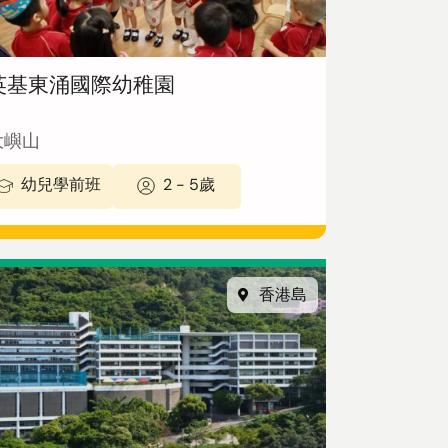
英基東涌國際幼稚園
大嶼山
幼兒學前班
2 - 5歲
香港島