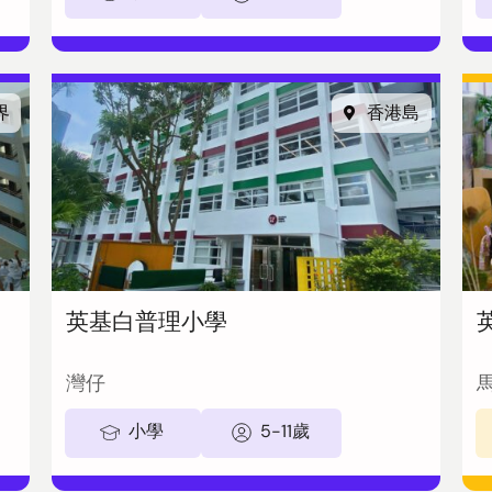
界
香港島
英基白普理小學
灣仔
小學
5-11歲