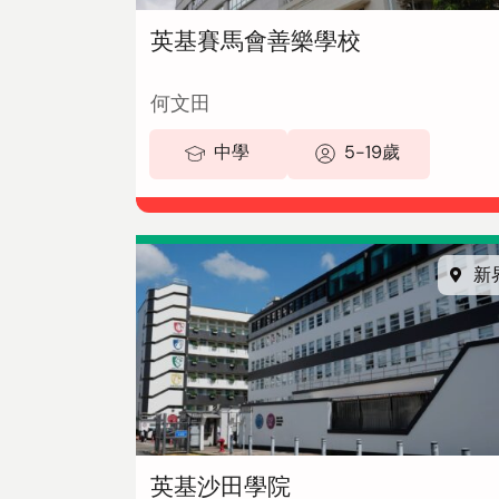
英基賽馬會善樂學校
何文田
中學
5-19歲
新
英基沙田學院