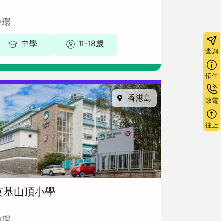
中環
中學
11-18歲
查詢
招生
香港島
致電
往上
英基山頂小學
中環