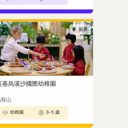
新界
英基烏溪沙國際幼稚園
馬鞍山
幼稚園
3-5 歲