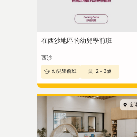
招生
查詢表格
在西沙地區的幼兒學前班
最新公告
西沙
幼兒學前班
2 - 3歲
View in:
立即諮詢
English
新