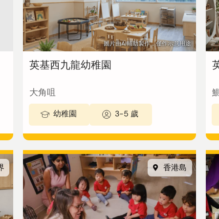
圖片由AI輔助製作，僅作示意用途
英基西九龍幼稚園
大角咀
幼稚園
3-5 歲
界
香港島