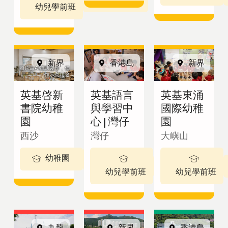
英基學校
幼兒學前班
招生
新界
香港島
新界
圖片由AI輔助製作，僅
作示意用途
查詢表格
英基啓新
英基語言
英基東涌
書院幼稚
與學習中
國際幼稚
園
心 | 灣仔
園
繁體中文
西沙
灣仔
大嶼山
幼稚園
3-5 歲
2 - 3歲
最新公告
幼兒學前班
幼兒學前班
View in:
立
九龍
新界
香港島