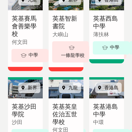
即
English
諮
繁體中文
英基賽馬
英基智新
英基西島
詢
會善樂學
書院
中學
校
大嶼山
薄扶林
何文田
中學
5-18 歲
中學
5-19歲
一條龍學校
新界
九龍
香港島
英基沙田
英基英皇
英基港島
學院
佐治五世
中學
學校
沙田
中環
何文田