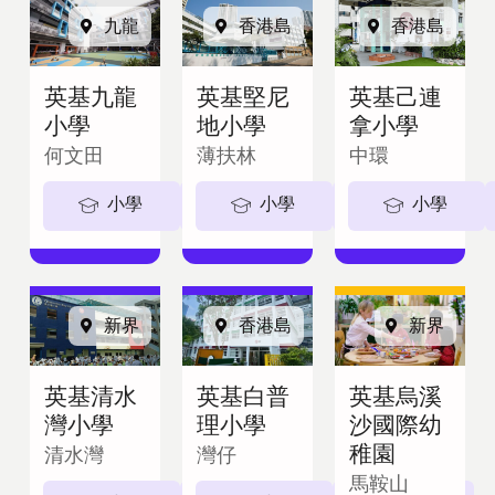
九龍
香港島
香港島
英基九龍
英基堅尼
英基己連
小學
地小學
拿小學
何文田
薄扶林
中環
小學
5-11歲
小學
5-11歲
小學
新界
香港島
新界
英基清水
英基白普
英基烏溪
灣小學
理小學
沙國際幼
稚園
清水灣
灣仔
馬鞍山