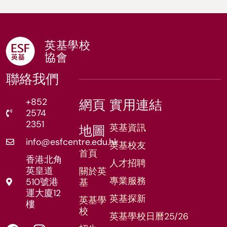
英基學校
協會
聯絡我們
+852
網頁
實用連結
2574
2351
英基資訊
地圖
info@esfcentre.edu.hk
英基校友
首頁
香港北角
人才招聘
英皇道
關於英
專業服務
510號港
基
運大廈12
英基探新
英基學
樓
校
英基學校日曆25/26