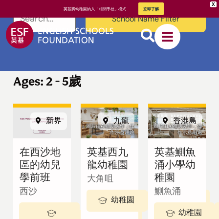
X
英基將幼稚園納入「相關學校」模式
立即了解
School Name Filter
Ages: 2 - 5歲
新界
九龍
香港島
關於英基
圖片由AI輔助製作，僅
圖片由AI輔助製作，僅
作示意用途
作示意用途
在西沙地
英基西九
英基鰂魚
我們的教學
區的幼兒
龍幼稚園
涌小學幼
方式
學前班
稚園
大角咀
西沙
鰂魚涌
幼稚園
3-5 歲
幼稚園
2 - 3歲