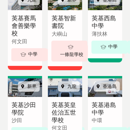
即
English
諮
繁體中文
英基賽馬
英基智新
英基西島
詢
會善樂學
書院
中學
校
大嶼山
薄扶林
何文田
中學
5-18 歲
中學
5-19歲
一條龍學校
新界
九龍
香港島
英基沙田
英基英皇
英基港島
學院
佐治五世
中學
學校
沙田
中環
何文田