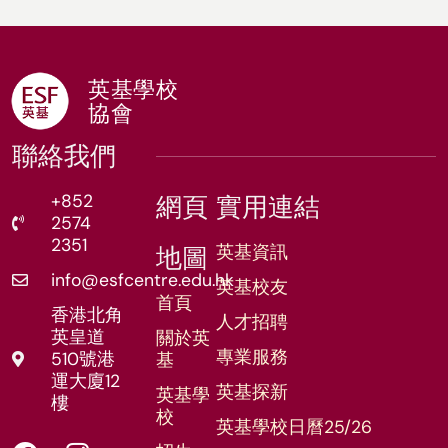
英基學校
協會
聯絡我們
+852
網頁
實用連結
2574
2351
英基資訊
地圖
info@esfcentre.edu.hk
英基校友
首頁
香港北角
人才招聘
英皇道
關於英
專業服務
510號港
基
運大廈12
英基探新
英基學
樓
校
英基學校日曆25/26