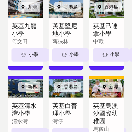
九龍
香港島
香港島
英基九龍
英基堅尼
英基己連
小學
地小學
拿小學
何文田
薄扶林
中環
小學
5-11歲
小學
5-11歲
小學
新界
香港島
新界
英基清水
英基白普
英基烏溪
灣小學
理小學
沙國際幼
稚園
清水灣
灣仔
馬鞍山