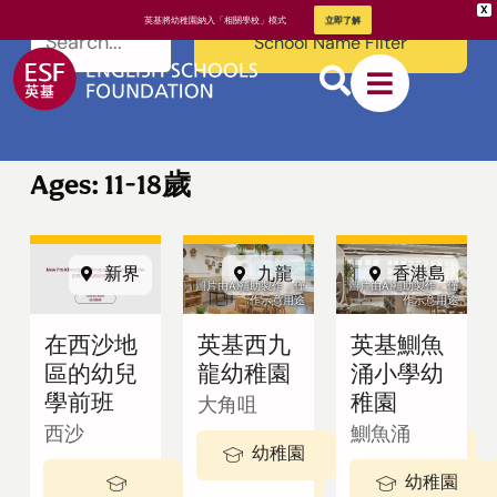
X
英基將幼稚園納入「相關學校」模式
立即了解
School Name Filter
Ages: 11-18歲
新界
九龍
香港島
關於英基
圖片由AI輔助製作，僅
圖片由AI輔助製作，僅
作示意用途
作示意用途
在西沙地
英基西九
英基鰂魚
我們的教學
區的幼兒
龍幼稚園
涌小學幼
方式
學前班
稚園
大角咀
西沙
鰂魚涌
幼稚園
3-5 歲
幼稚園
2 - 3歲