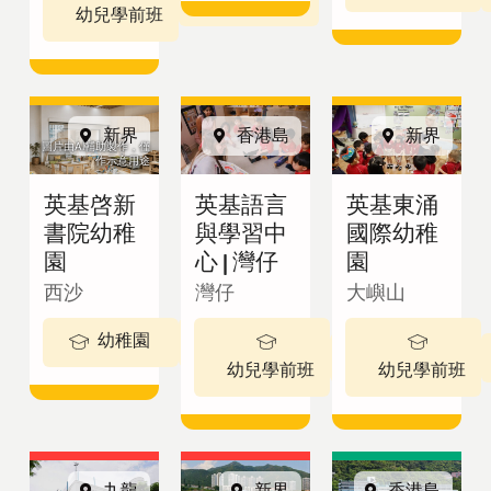
英基學校
幼兒學前班
招生
新界
香港島
新界
圖片由AI輔助製作，僅
作示意用途
查詢表格
英基啓新
英基語言
英基東涌
書院幼稚
與學習中
國際幼稚
園
心 | 灣仔
園
繁體中文
西沙
灣仔
大嶼山
幼稚園
3-5 歲
2 - 3歲
最新公告
幼兒學前班
幼兒學前班
View in:
立
九龍
新界
香港島