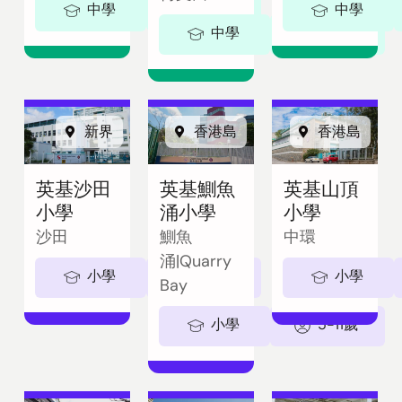
中學
11-18歲
中學
中學
11-18歲
新界
香港島
香港島
英基沙田
英基鰂魚
英基山頂
小學
涌小學
小學
沙田
鰂魚
中環
涌|Quarry
小學
5-11歲
小學
Bay
小學
5-11歲