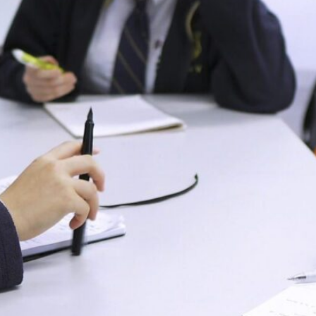
英基學校
招生
查詢表格
繁體中
文
最新公告
View in: