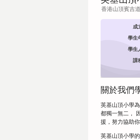
招生
香港山頂賓吉道
成
查詢表格
學生
學生
最新公告
課
View in:
關於我們
立即諮詢
English
英基山頂小學為
都獨一無二， 
援，努力協助你
英基山頂小學的