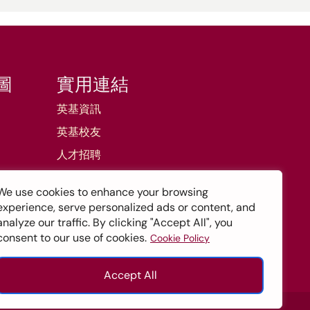
圖
實用連結
英基資訊
英基校友
人才招聘
專業服務
We use cookies to enhance your browsing
英基探新
experience, serve personalized ads or content, and
analyze our traffic. By clicking "Accept All", you
英基學校日曆25/26
consent to our use of cookies.
Cookie Policy
英基學校日曆26/27
Accept All