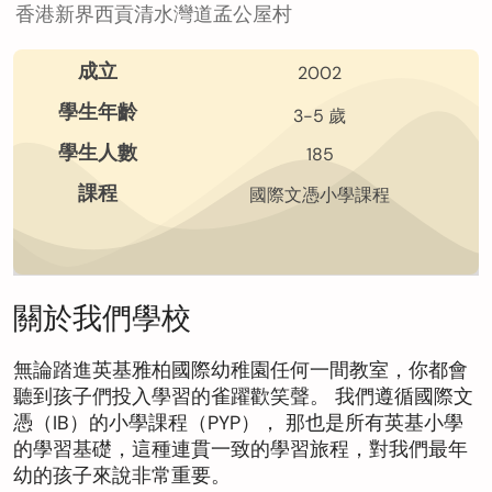
英基學校
香港新界西貢清水灣道孟公屋村
成立
2002
招生
學生年齡
3-5 歲
學生人數
185
查詢表格
課程
國際文憑小學課程
繁體中
文
關於我們學校
無論踏進英基雅柏國際幼稚園任何一間教室，你都會
聽到孩子們投入學習的雀躍歡笑聲。 我們遵循國際文
最新公告
憑（IB）的小學課程（PYP）， 那也是所有英基小學
的學習基礎，這種連貫一致的學習旅程，對我們最年
幼的孩子來說非常重要。
View in: