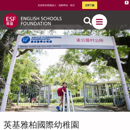
X
英基將幼稚園納入「相關學校」模式
立即了解
關於英基
我們的教
學方式
英基雅柏國際幼稚園